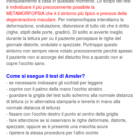
tranquillamente a casa in qualsiasi momento. Lo scopo del test
è
individuare il più precocemente possibile la
METAMORFOPSIA che è il sintomo più tipico e precoce della
degenerazione maculare
. Per metamorfopsia intendiamo la
deformazione, ondulazione, distorsione di tutto ciò che è dritto
(righe, stipiti delle porte, gradini). Di solito si avverte meglio
durante la lettura per cu il paziente percepisce le righe del
giornale distorte, ondulate o spezzate. Purtroppo questo
sintomo non sempre viene notato precocemente perchè spesso
il paziente non si accorge del disturbo fino a quando non si
copre l'occhio sano.
Come si esegue il test di Amsler?
- se necessario indossare gli occhiali per leggere
- coprire con il palmo della mano l'occhio sinistro
- guardare la griglia del test sullo schermo alla normale distanza
di lettura (o in alternativa stamparla e tenerla in mano alla
normale distanza di lettura)
- fissare con l'occhio destro il punto al centro della griglia
- fare attenzione se si osservano le righe deformate, distorte,
spezzate; oppure se è presente una macchia scura
- ripetere la stessa procedura per l'altro occhio